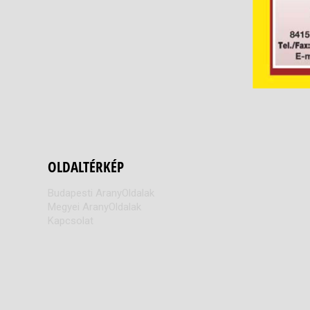
OLDALTÉRKÉP
Budapesti AranyOldalak
Megyei AranyOldalak
Kapcsolat