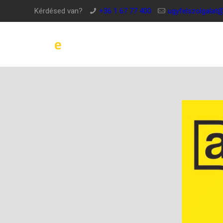
Kérdésed van?
+36 1 67 77 400
ugyfelszolgalat