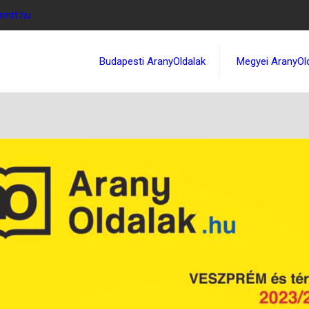
@mtt.hu
Budapesti AranyOldalak
Megyei AranyOl