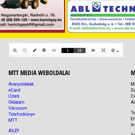
MTT MEDIA WEBOLDALAI
M
Aranyoldalak
M
eCard
S
Üzleti
C
Oldalam
A
Városom
Te
Telefonkönyv
E
MTT
In
ÁSZF