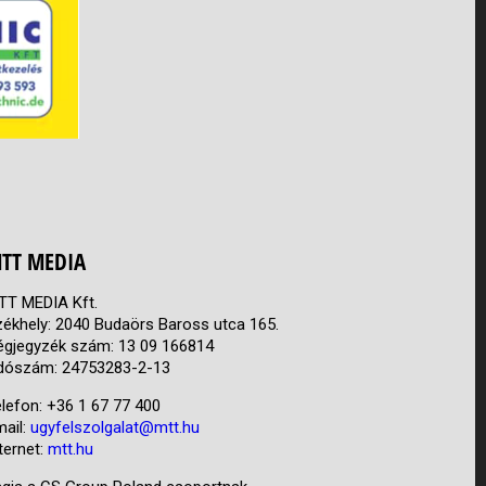
TT MEDIA
TT MEDIA Kft.
zékhely: 2040 Budaörs Baross utca 165.
égjegyzék szám: 13 09 166814
dószám: 24753283-2-13
lefon: +36 1 67 77 400
mail:
ugyfelszolgalat@mtt.hu
ternet:
mtt.hu