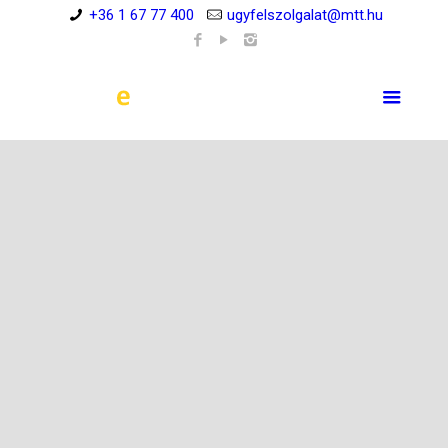
+36 1 67 77 400
ugyfelszolgalat@mtt.hu