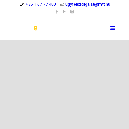
+36 1 67 77 400
ugyfelszolgalat@mtt.hu