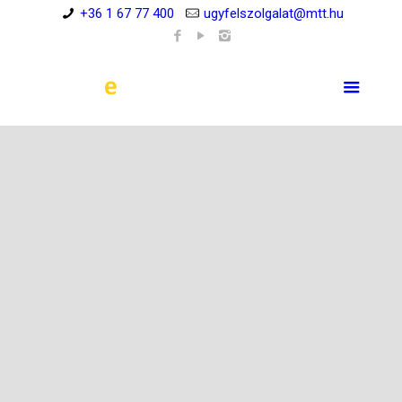
+36 1 67 77 400
ugyfelszolgalat@mtt.hu