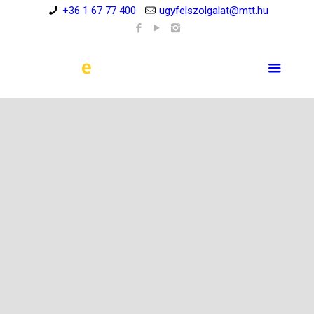
+36 1 67 77 400
ugyfelszolgalat@mtt.hu