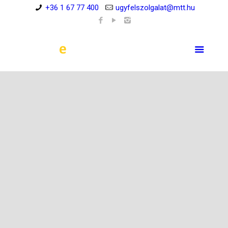
+36 1 67 77 400
ugyfelszolgalat@mtt.hu