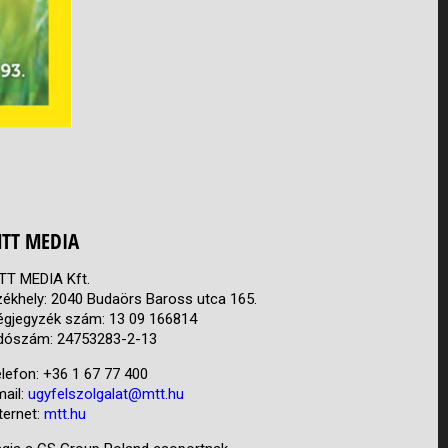
TT MEDIA
TT MEDIA Kft.
zékhely: 2040 Budaörs Baross utca 165.
égjegyzék szám: 13 09 166814
dószám: 24753283-2-13
lefon: +36 1 67 77 400
mail:
ugyfelszolgalat@mtt.hu
ternet:
mtt.hu