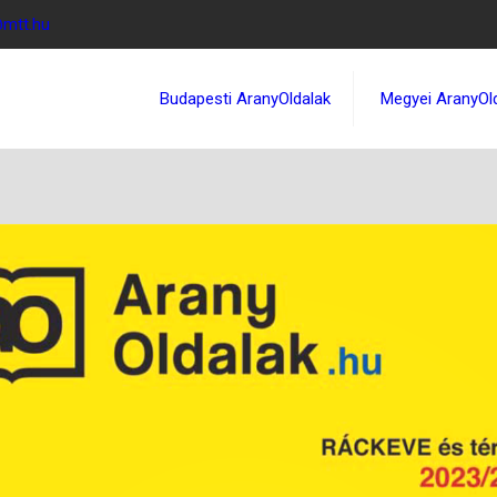
@mtt.hu
Budapesti AranyOldalak
Megyei AranyOl