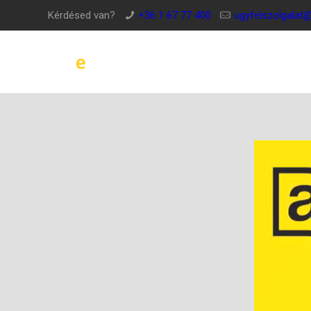
Kérdésed van?
+36 1 67 77 400
ugyfelszolgalat