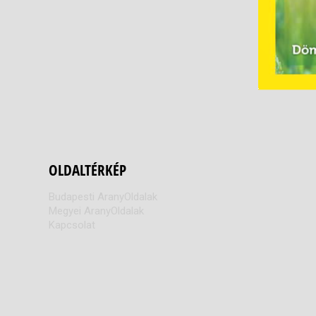
OLDALTÉRKÉP
Budapesti AranyOldalak
Megyei AranyOldalak
Kapcsolat