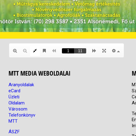
MTT MEDIA WEBOLDALAI
M
Aranyoldalak
M
eCard
S
Üzleti
C
Oldalam
A
Városom
Te
Telefonkönyv
E
MTT
In
ÁSZF