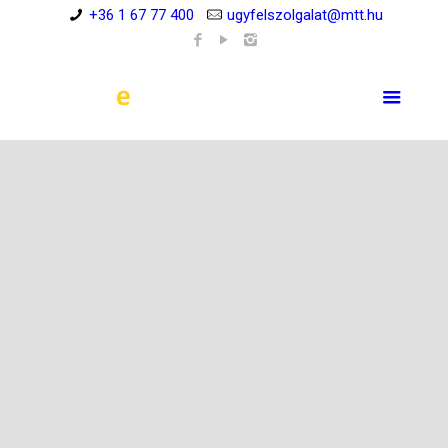
+36 1 67 77 400
ugyfelszolgalat@mtt.hu