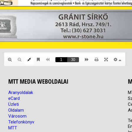
MTT MEDIA WEBOLDALAI
M
Aranyoldalak
M
eCard
S
Üzleti
C
Oldalam
A
Városom
Te
Telefonkönyv
E
MTT