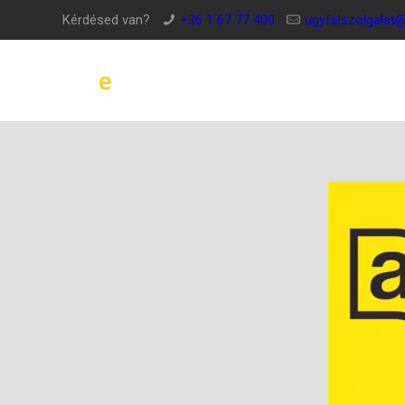
Kérdésed van?
+36 1 67 77 400
ugyfelszolgalat