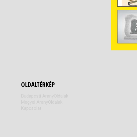
OLDALTÉRKÉP
Budapesti AranyOldalak
Megyei AranyOldalak
Kapcsolat