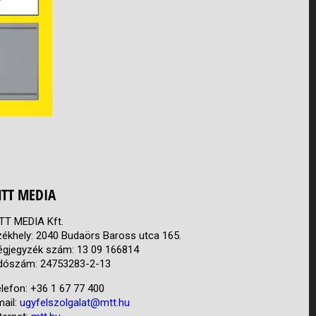
TT MEDIA
TT MEDIA Kft.
zékhely: 2040 Budaörs Baross utca 165.
égjegyzék szám: 13 09 166814
dószám: 24753283-2-13
lefon: +36 1 67 77 400
mail:
ugyfelszolgalat@mtt.hu