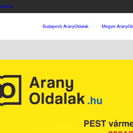
@mtt.hu
Budapesti AranyOldalak
Megyei AranyOl