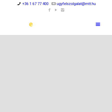
+36 1 67 77 400
ugyfelszolgalat@mtt.hu