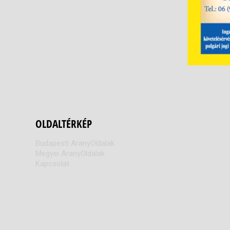
OLDALTÉRKÉP
Budapesti AranyOldalak
Megyei AranyOldalak
Kapcsolat