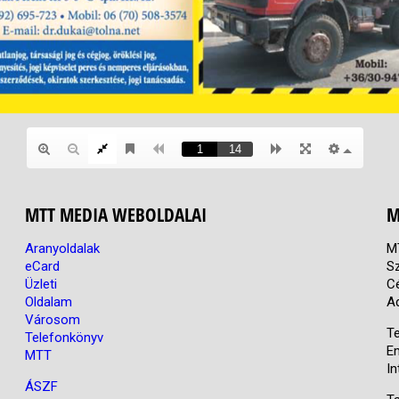
MTT MEDIA WEBOLDALAI
M
Aranyoldalak
M
eCard
S
Üzleti
C
Oldalam
A
Városom
Te
Telefonkönyv
E
MTT
In
ÁSZF