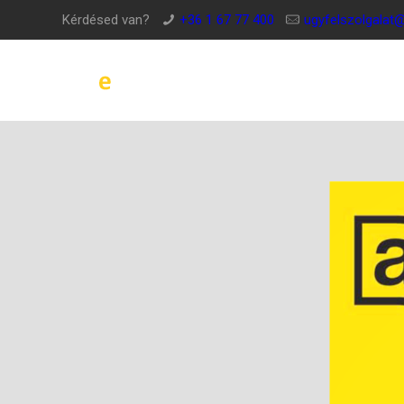
Kérdésed van?
+36 1 67 77 400
ugyfelszolgalat