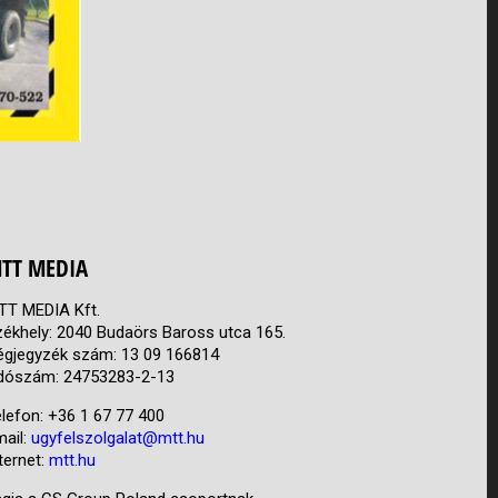
TT MEDIA
TT MEDIA Kft.
zékhely: 2040 Budaörs Baross utca 165.
égjegyzék szám: 13 09 166814
dószám: 24753283-2-13
lefon: +36 1 67 77 400
mail:
ugyfelszolgalat@mtt.hu
ternet:
mtt.hu