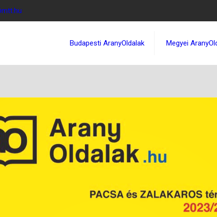
@mtt.hu
Budapesti AranyOldalak
Megyei AranyOl