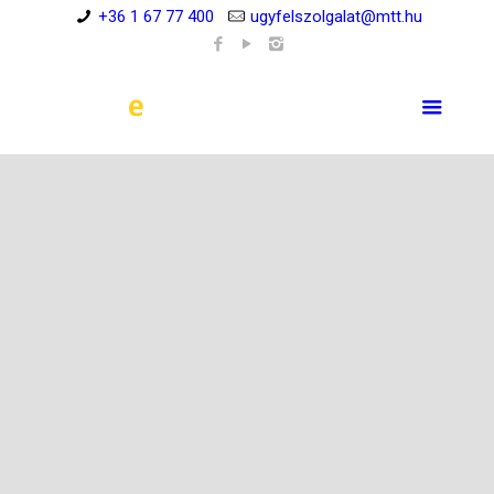
+36 1 67 77 400
ugyfelszolgalat@mtt.hu