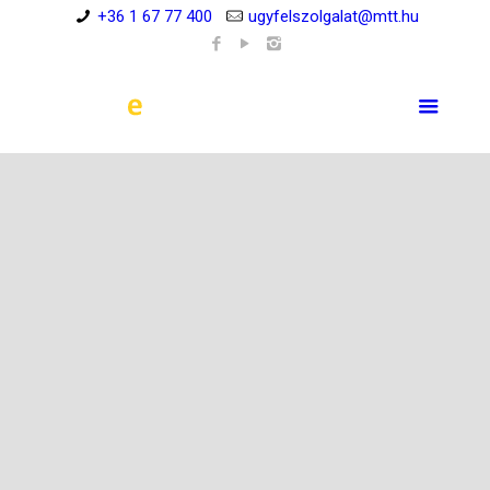
+36 1 67 77 400
ugyfelszolgalat@mtt.hu