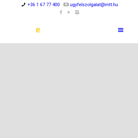
+36 1 67 77 400
ugyfelszolgalat@mtt.hu