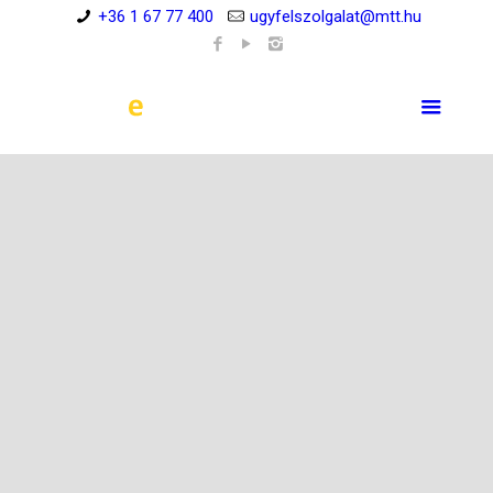
+36 1 67 77 400
ugyfelszolgalat@mtt.hu