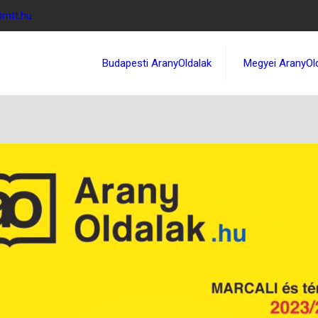
@mtt.hu
Budapesti AranyOldalak
Megyei AranyOl