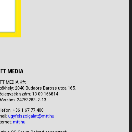
TT MEDIA
TT MEDIA Kft.
zékhely: 2040 Budaörs Baross utca 165.
égjegyzék szám: 13 09 166814
dószám: 24753283-2-13
lefon: +36 1 67 77 400
mail:
ugyfelszolgalat@mtt.hu
ternet:
mtt.hu