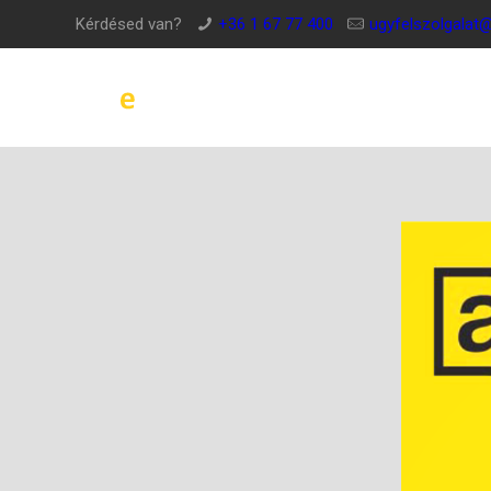
Kérdésed van?
+36 1 67 77 400
ugyfelszolgalat