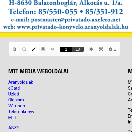
MTT MEDIA WEBOLDALAI
M
Aranyoldalak
M
eCard
S
Üzleti
C
Oldalam
A
Városom
Te
Telefonkönyv
E
MTT
In
ÁSZF