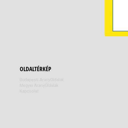
OLDALTÉRKÉP
Budapesti AranyOldalak
Megyei AranyOldalak
Kapcsolat