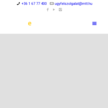
+36 1 67 77 400
ugyfelszolgalat@mtt.hu