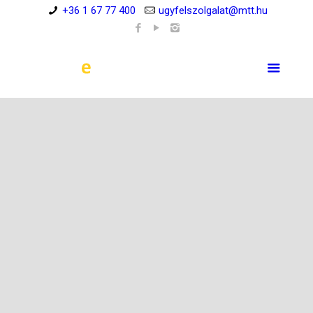
+36 1 67 77 400
ugyfelszolgalat@mtt.hu