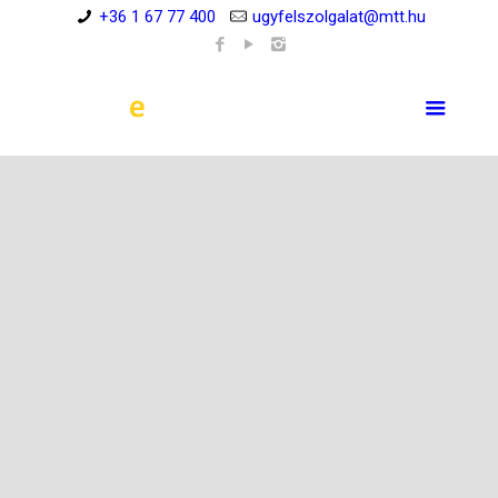
+36 1 67 77 400
ugyfelszolgalat@mtt.hu