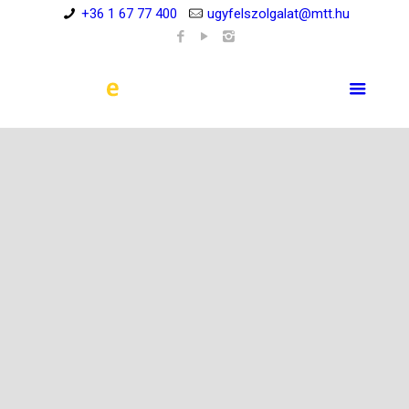
+36 1 67 77 400
ugyfelszolgalat@mtt.hu