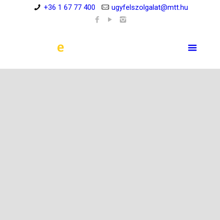
+36 1 67 77 400
ugyfelszolgalat@mtt.hu