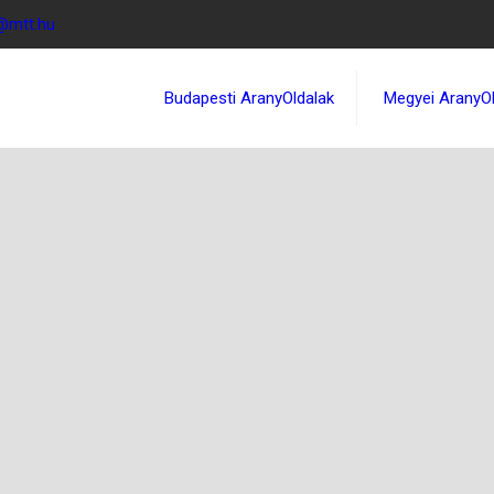
t@mtt.hu
Budapesti AranyOldalak
Megyei AranyOl