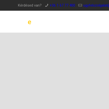
Kérdésed van?
+36 1 67 77 400
ugyfelszolgala