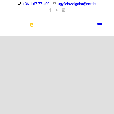
+36 1 67 77 400
ugyfelszolgalat@mtt.hu