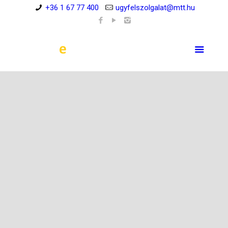
+36 1 67 77 400
ugyfelszolgalat@mtt.hu