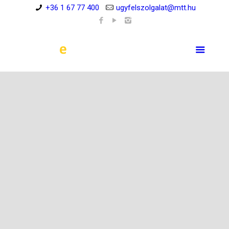
+36 1 67 77 400
ugyfelszolgalat@mtt.hu