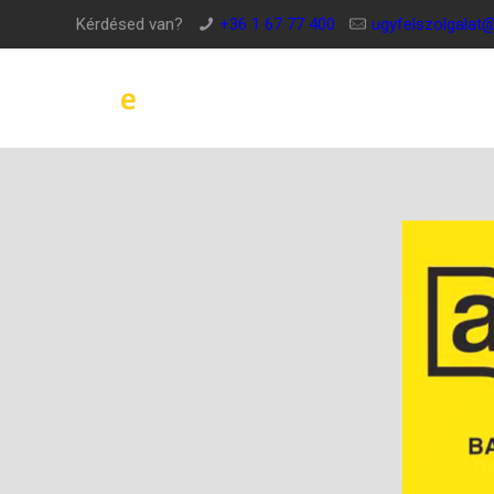
Kérdésed van?
+36 1 67 77 400
ugyfelszolgalat