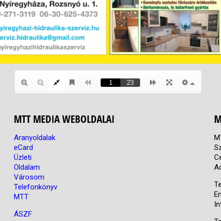
MTT MEDIA WEBOLDALAI
M
Aranyoldalak
M
eCard
S
Üzleti
C
Oldalam
A
Városom
Te
Telefonkönyv
E
MTT
In
ÁSZF