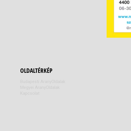
OLDALTÉRKÉP
Budapesti AranyOldalak
Megyei AranyOldalak
Kapcsolat