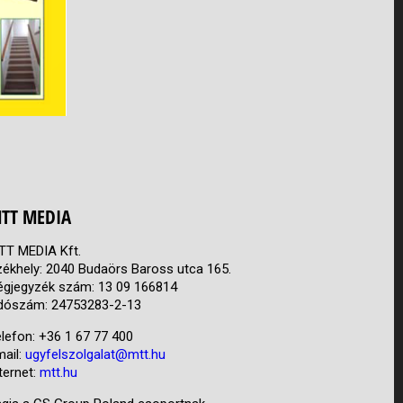
TT MEDIA
TT MEDIA Kft.
zékhely: 2040 Budaörs Baross utca 165.
égjegyzék szám: 13 09 166814
dószám: 24753283-2-13
lefon: +36 1 67 77 400
mail:
ugyfelszolgalat@mtt.hu
ternet:
mtt.hu