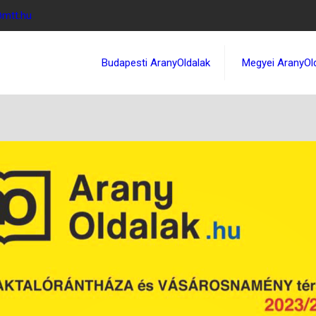
@mtt.hu
Budapesti AranyOldalak
Megyei AranyOl